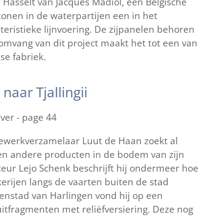
Hasselt van Jacques Madiol, een Belgische
tonen in de waterpartijen een in het
eristieke lijnvoering. De zijpanelen behoren
mvang van dit project maakt het tot een van
se fabriek.
aar Tjallingii
ver - page 44
ewerkverzamelaar Luut de Haan zoekt al
 en andere producten in de bodem van zijn
teur Lejo Schenk beschrijft hij ondermeer hoe
kerijen langs de vaarten buiten de stad
nenstad van Harlingen vond hij op een
uitfragmenten met reliëfversiering. Deze nog