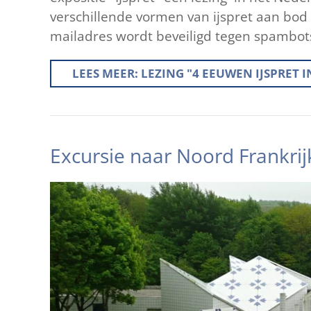
verschillende vormen van ijspret aan bod
mailadres wordt beveiligd tegen spambots
LEES MEER: LEZING "4 EEUWEN IJSPRET 
Excursie naar Noord Frankrijk