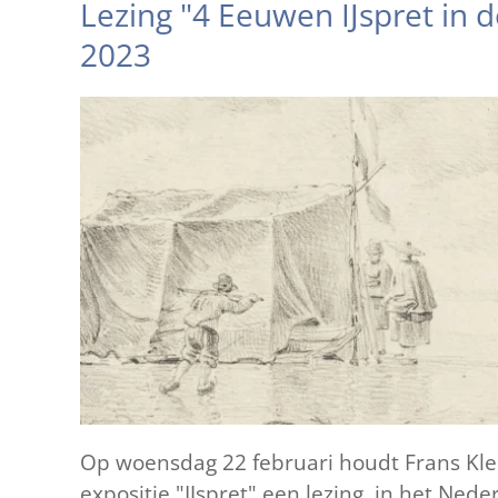
Lezing "4 Eeuwen IJspret in 
2023
Op woensdag 22 februari houdt Frans Klei
expositie "IJspret" een lezing in het Ne